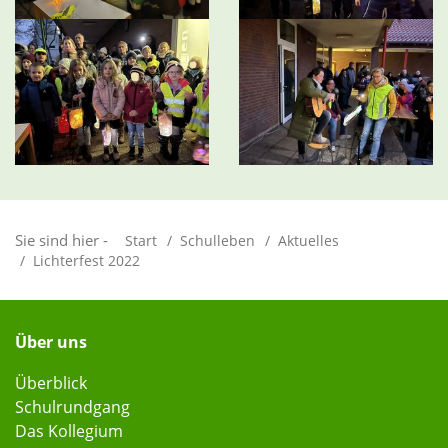
Sie sind hier -
Start
Schulleben
Aktuelles
Lichterfest 2022
Über uns
Überblick
Schulrundgang
Das Kollegium