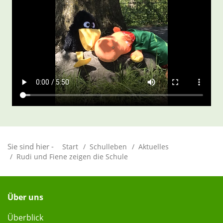
Sie sind hier -
Start
Schulleben
Aktuelles
Rudi und Fiene zeigen die Schule
Über uns
Überblick